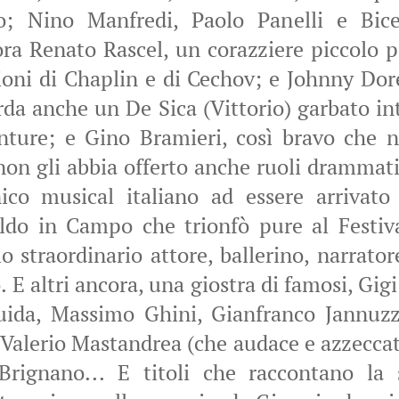
o; Nino Manfredi, Paolo Panelli e Bic
cora Renato Rascel, un corazziere piccolo 
ioni di Chaplin e di Cechov; e Johnny Dorel
rda anche un De Sica (Vittorio) garbato int
ture; e Gino Bramieri, così bravo che 
on gli abbia offerto anche ruoli drammatic
ico musical italiano ad essere arrivato
do in Campo che trionfò pure al Festiva
lo straordinario attore, ballerino, narrator
E altri ancora, una giostra di famosi, Gig
uida, Massimo Ghini, Gianfranco Jannuzzo
 Valerio Mastandrea (che audace e azzeccata
Brignano... E titoli che raccontano la s