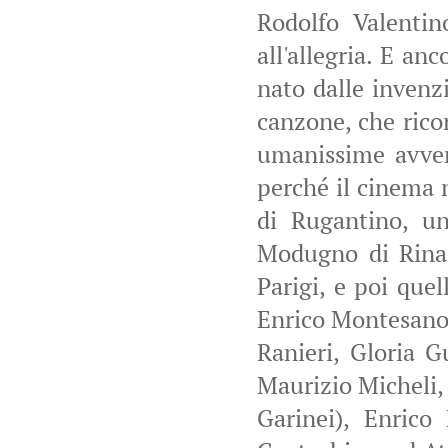
Rodolfo Valentin
all'allegria. E an
nato dalle invenz
canzone, che rico
umanissime avven
perché il cinema n
di Rugantino, un
Modugno di Rinal
Parigi, e poi quel
Enrico Montesano. 
Ranieri, Gloria G
Maurizio Micheli,
Garinei), Enrico 