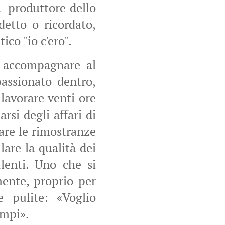
a–produttore dello
detto o ricordato,
ico "io c'ero".
e accompagnare al
passionato dentro,
lavorare venti ore
si degli affari di
are le rimostranze
lare la qualità dei
alenti. Uno che si
mente, proprio per
e pulite: «Voglio
empi».