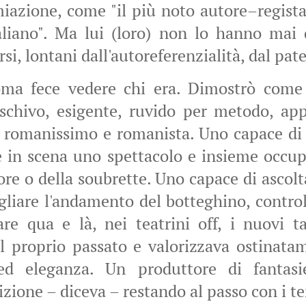
iazione, come "il più noto autore–regist
liano". Ma lui (loro) non lo hanno mai 
rsi, lontani dall'autoreferenzialità, dal patet
oma fece vedere chi era. Dimostrò com
 schivo, esigente, ruvido per metodo, ap
 romanissimo e romanista. Uno capace di 
e in scena uno spettacolo e insieme occupar
ore o della soubrette. Uno capace di ascolt
gliare l'andamento del botteghino, control
are qua e là, nei teatrini off, i nuovi t
l proprio passato e valorizzava ostinata
ed eleganza. Un produttore di fantasi
izione – diceva – restando al passo con i t