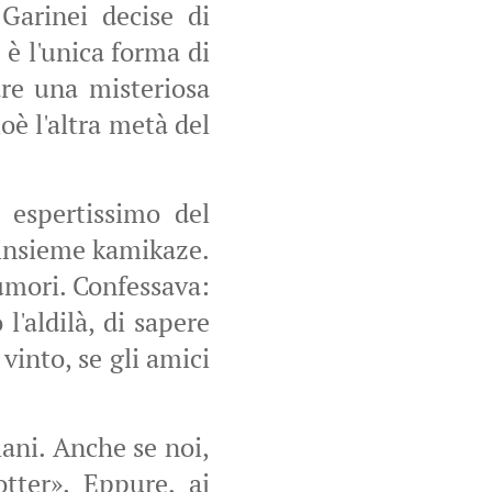
Garinei decise di
è l'unica forma di
are una misteriosa
ioè l'altra metà del
 espertissimo del
 insieme kamikaze.
umori. Confessava:
'aldilà, di sapere
 vinto, se gli amici
mani. Anche se noi,
tter». Eppure, ai