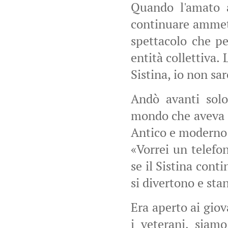
Quando l'amato a
continuare ammett
spettacolo che pe
entità collettiva. 
Sistina, io non sa
Andò avanti solo
mondo che aveva s
Antico e moderno 
«Vorrei un telefo
se il Sistina conti
si divertono e sta
Era aperto ai giov
i veterani, siam