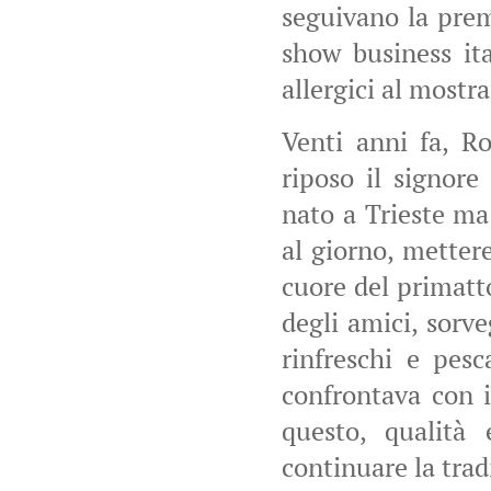
seguivano la prem
show business ita
allergici al mostra
Venti anni fa, R
riposo il signore
nato a Trieste ma
al giorno, metter
cuore del primatt
degli amici, sorve
rinfreschi e pesc
confrontava con i
questo, qualità 
continuare la trad