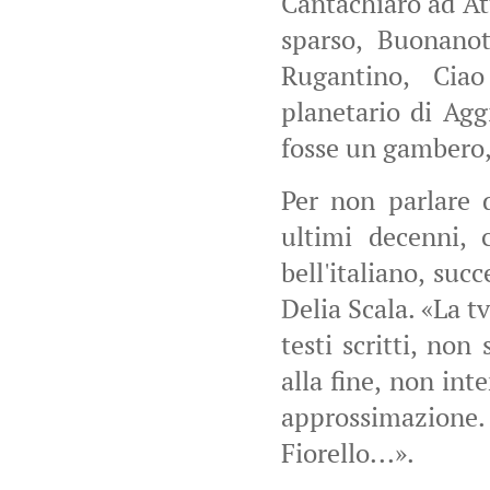
Cantachiaro ad At
sparso, Buonanot
Rugantino, Ciao
planetario di Agg
fosse un gambero,
Per non parlare d
ultimi decenni, 
bell'italiano, suc
Delia Scala. «La t
testi scritti, non
alla fine, non in
approssimazione. 
Fiorello...».