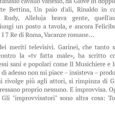
tanasio cavallo vanesio, da Giove in doppio
te Bettina, Un paio d'ali, Rinaldo in c
 Rudy, Alleluja brava gente, quell'au
iungi un posto a tavola, e ancora Felici
 I 7 Re di Roma, Vacanze romane...
ei meriti televisivi. Garinei, che tanto s
contro la «tv fatta male», ha scritto c
cessi sani e popolari come Il Musichiere e
v di adesso non mi piace – insisteva – produ
 si rivolge più agli attori, si rimpinza di G
teressano proprio nessuno. E improvvisa. Og
Gli "improvvisatori" sono altra cosa: To