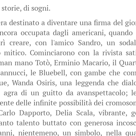
 storie, di sogni.
era destinato a diventare una firma del gi
cora occupata dagli americani, quando i
rì creare, con l'amico Sandro, un sodal
 mitico. Cominciarono con la rivista sat
an mano Totò, Erminio Macario, il Quarte
Mannucci, le Bluebell, con gambe che com
ue, Wanda Osiris, una leggenda che dial
e agra di un guitto da avanspettacolo; l
nte delle infinite possibilità dei cromoso
Carlo Dapporto, Delia Scala, vibrante, g
anto talento buttato con generosa incosc
anni, nientemeno, un simbolo, nella qua