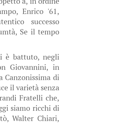
petto a, in ordine
ampo, Enrico '61,
tentico successo
bumtà, Se il tempo
i è battuto, negli
on Giovannini, in
 la Canzonissima di
ce il varietà senza
randi Fratelli che,
gi siamo ricchi di
tò, Walter Chiari,