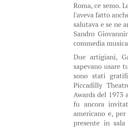
Roma, ce semo. Lo 
l'aveva fatto anch
salutava e se ne 
Sandro Giovannini
commedia musical
Due artigiani, G
sapevano usare tu
sono stati grati
Piccadilly Theat
Awards del 1973 a
fu ancora invita
americano e, per 
presente in sala