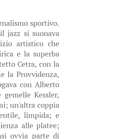
ornalismo sportivo.
l jazz si suonava
izio artistico che
irica e la superba
tto Cetra, con la
e la Provvidenza,
ogava con Alberto
e gemelle Kessler,
mi; un'altra coppia
entile, limpida; e
ienza alle platee;
si ovvia parte di