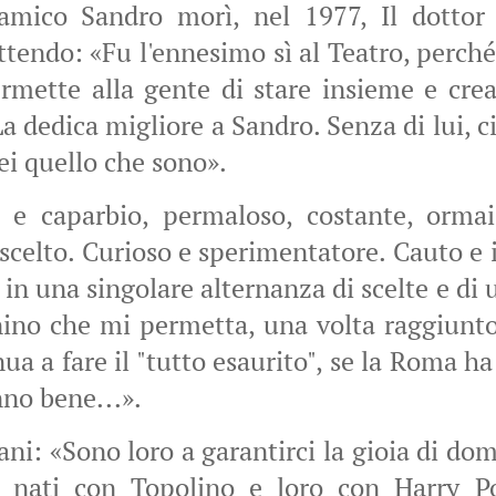
mico Sandro morì, nel 1977, Il dottor 
endo: «Fu l'ennesimo sì al Teatro, perché 
rmette alla gente di stare insieme e cre
La dedica migliore a Sandro. Senza di lui, c
rei quello che sono».
 e caparbio, permaloso, costante, ormai
celto. Curioso e sperimentatore. Cauto e
in una singolare alternanza di scelte e di 
nino che mi permetta, una volta raggiunto l
nua a fare il "tutto esaurito", se la Roma ha
nno bene...».
ani: «Sono loro a garantirci la gioia di do
o nati con Topolino e loro con Harry Po